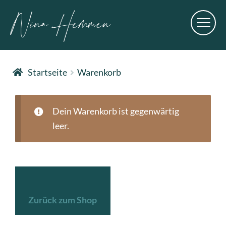
Men
ü
Startseite
Warenkorb
Dein Warenkorb ist gegenwärtig
leer.
Zurück zum Shop